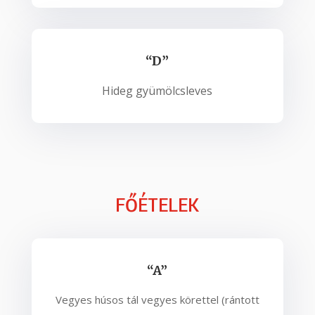
“D”
Hideg gyümölcsleves
FŐÉTELEK
“A”
Vegyes húsos tál vegyes körettel (rántott