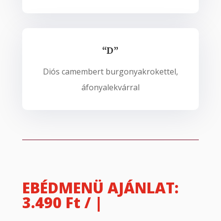
“D”
Diós camembert burgonyakrokettel,
áfonyalekvárral
EBÉDMENÜ AJÁNLAT:
3.490 Ft / ada
|