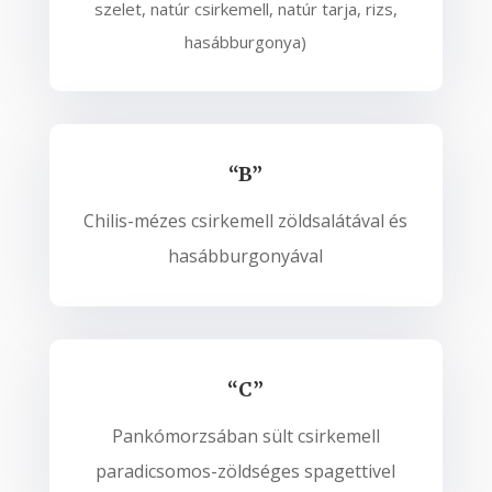
szelet, natúr csirkemell, natúr tarja, rizs,
hasábburgonya)
“B”
Chilis-mézes csirkemell zöldsalátával és
hasábburgonyával
“C”
Pankómorzsában sült csirkemell
paradicsomos-zöldséges spagettivel