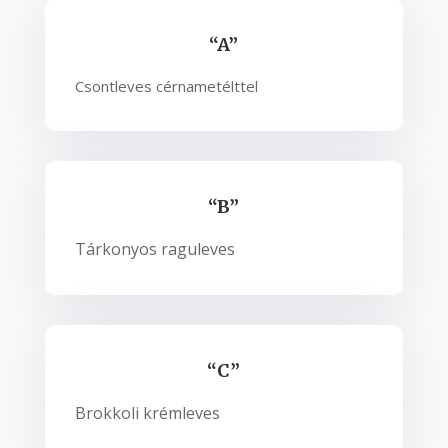
“A”
Csontleves cérnametélttel
“B”
Tárkonyos raguleves
“C”
Brokkoli krémleves