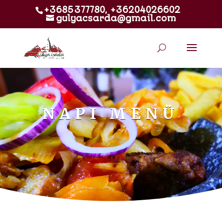
+3685377780, +36204026602
gulyacsarda@gmail.com
NAPI MENÜ