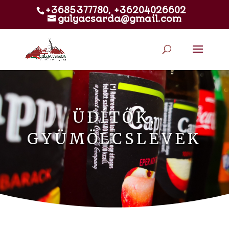
+3685377780, +36204026602
gulyacsarda@gmail.com
ÜDÍTŐK,
GYÜMÖLCSLEVEK