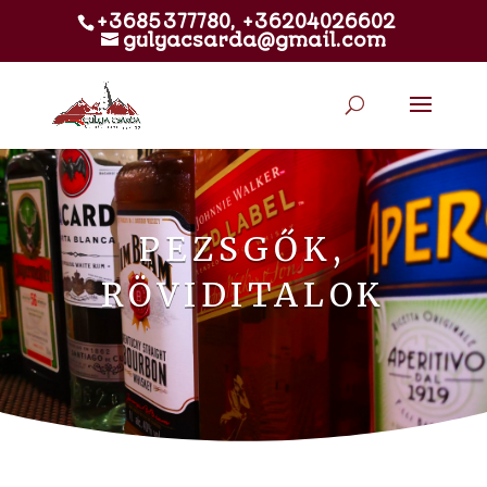
+3685377780, +36204026602
gulyacsarda@gmail.com
PEZSGŐK,
RÖVIDITALOK