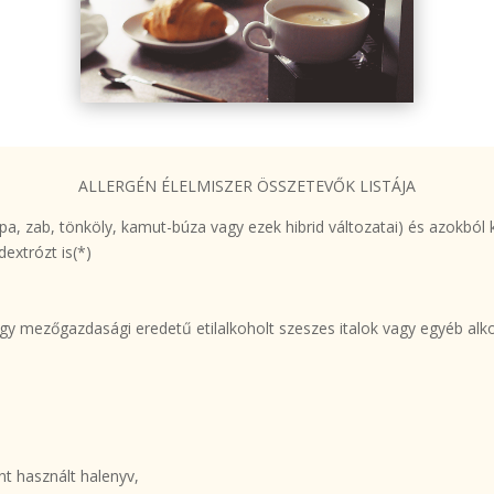
ALLERGÉN ÉLELMISZER ÖSSZETEVŐK LISTÁJA
pa, zab, tönköly, kamut-búza vagy ezek hibrid változatai) és azokból 
dextrózt is(*)
agy mezőgazdasági eredetű etilalkoholt szeszes italok vagy egyéb alko
e
t használt halenyv,