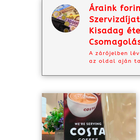
Áraink fori
Szervizdíja
Kisadag éte
Csomagolás
A zárójelben lé
az oldal aján t