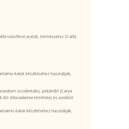
lfa tokoferol-acetát, természetes D-alfa
artalmú italok készítéséhez használják,
acardium occidentale), pekándió [Carya
ndi dió (Macadamia ternifolia) és azokból
artalmú italok készítéséhez használják.