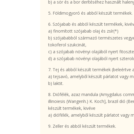
b) a sör és a bor derítéséhez használt halen
5. Földimogyoró és abból készült termékek.
6. Szójabab és abból készült termékek, kivé
a) finomított szójabab olaj és zsír(*)
b) szójababból származó természetes vegyes
tokoferol szukcinát,
c) a szójabab növényi olajából nyert fitoszte
d) a szójabab növényi olajából nyert szterolok
7. Tej és abból készült termékek (beleértve a 
a) tejsavó, amelyből készült párlatot vagy m
b) laktit.
8. Diófélék, azaz mandula (Amygdalus commun
illinoiesis (Wangenh.) K. Koch], brazil dió (
készült termékek, kivéve
a) diófélék, amelyből készült párlatot vagy 
9. Zeller és abból készült termékek.