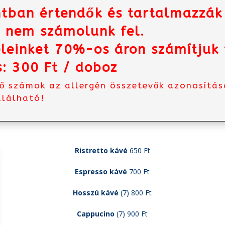
ntban értendők és tartalmazzák
t nem számolunk fel.
leinket 70%-os áron számítjuk 
: 300 Ft / doboz
vő számok az allergén összetevők azonosításá
alálható!
Ristretto kávé
650 Ft
Espresso kávé
700 Ft
Hosszú kávé
(7) 800 Ft
Cappucino
(7) 900 Ft