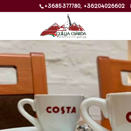
+3685377780, +36204026602