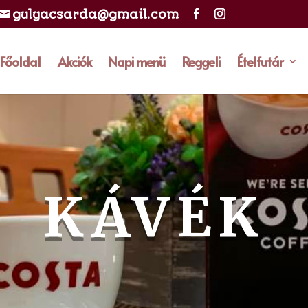
gulyacsarda@gmail.com
Főoldal
Akciók
Napi menü
Reggeli
Ételfutár
KÁVÉK