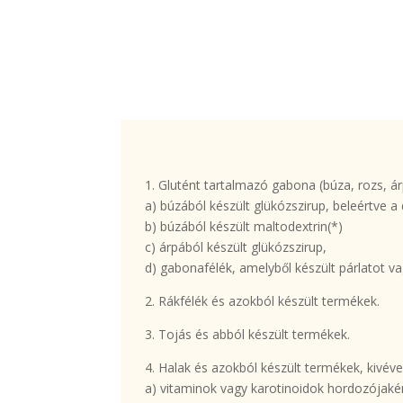
1. Glutént tartalmazó gabona (búza, rozs, ár
a) búzából készült glükózszirup, beleértve a 
b) búzából készült maltodextrin(*)
c) árpából készült glükózszirup,
d) gabonafélék, amelyből készült párlatot v
2. Rákfélék és azokból készült termékek.
3. Tojás és abból készült termékek.
4. Halak és azokból készült termékek, kivév
a) vitaminok vagy karotinoidok hordozójakén