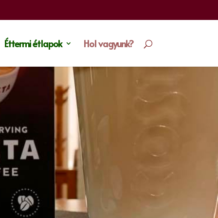
Éttermi étlapok
Hol vagyunk?